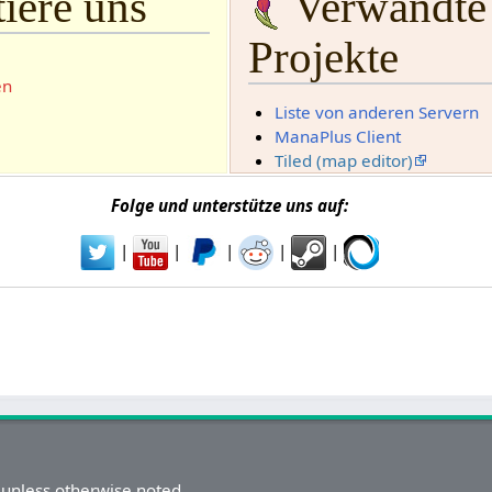
iere uns
Verwandte
Projekte
en
Liste von anderen Servern
ManaPlus Client
Tiled (map editor)
Folge und unterstütze uns auf:
|
|
|
|
|
unless otherwise noted.