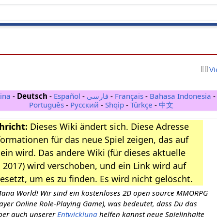
Vi
ina
-
Deutsch
-
Español
-
فارسی
-
Français
-
Bahasa Indonesia
Português
-
Русский
-
Shqip
-
Türkçe
-
中文
richt:
Dieses Wiki ändert sich. Diese Adresse
formationen für das neue Spiel zeigen, das auf
ein wird. Das andere Wiki (für dieses aktuelle
i 2017) wird verschoben, und ein Link wird auf
gesetzt, um es zu finden. Es wird nicht gelöscht.
ana World! Wir sind ein kostenloses 2D open source MMORPG
layer Online Role-Playing Game), was bedeutet, dass Du das
aber auch unserer
Entwicklung
helfen kannst neue Spielinhalte