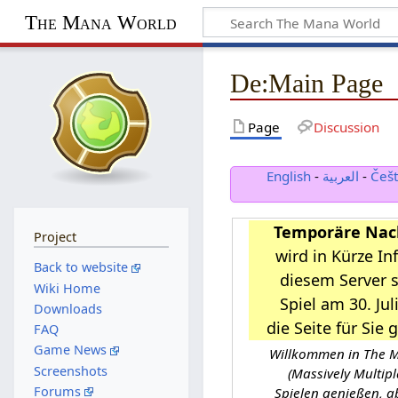
The Mana World
De
:
Main Page
Page
Discussion
English
-
العربية
-
Češt
Temporäre Nach
Project
wird in Kürze In
Back to website
diesem Server s
Wiki Home
Spiel am 30. Jul
Downloads
die Seite für Sie 
FAQ
Game News
Willkommen in The M
Screenshots
(Massively Multip
Forums
Spielen genießen, 