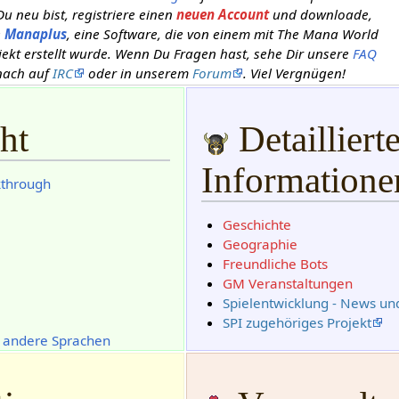
Du neu bist, registriere einen
neuen Account
und downloade,
e
Manaplus
, eine Software, die von einem mit The Mana World
ekt erstellt wurde. Wenn Du Fragen hast, sehe Dir unsere
FAQ
nach auf
IRC
oder in unserem
Forum
. Viel Vergnügen!
ht
Detailliert
Informatione
kthrough
Geschichte
Geographie
Freundliche Bots
GM Veranstaltungen
Spielentwicklung - News un
SPI zugehöriges Projekt
r andere Sprachen