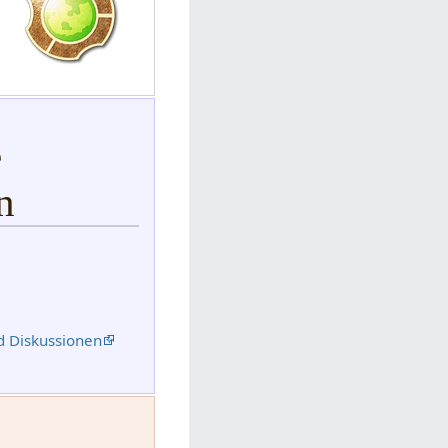
e
n
d Diskussionen