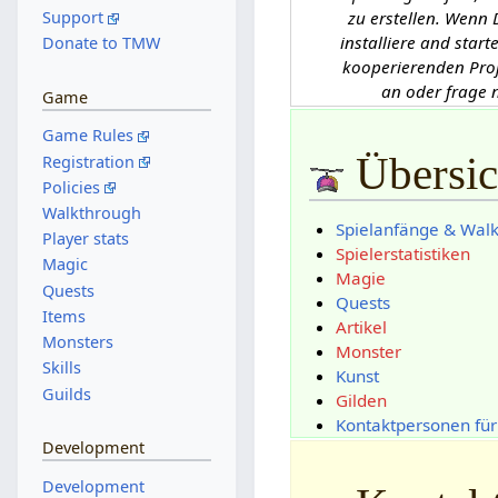
Support
zu erstellen. Wenn 
installiere and start
Donate to TMW
kooperierenden Proj
an oder frage 
Game
Game Rules
Übersic
Registration
Policies
Walkthrough
Spielanfänge & Wal
Player stats
Spielerstatistiken
Magic
Magie
Quests
Quests
Items
Artikel
Monsters
Monster
Skills
Kunst
Guilds
Gilden
Kontaktpersonen fü
Development
Development