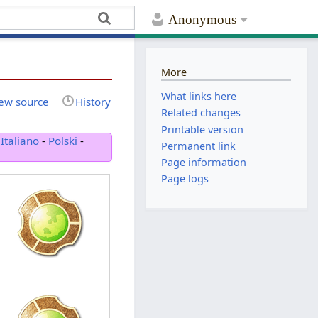
Anonymous
More
What links here
ew source
History
Related changes
Printable version
-
Italiano
-
Polski
-
Permanent link
Page information
Page logs