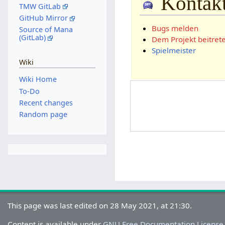
Kontakt
TMW GitLab
GitHub Mirror
Bugs melden
Source of Mana
(GitLab)
Dem Projekt beitret
Spielmeister
Wiki
Wiki Home
To-Do
Recent changes
Random page
This page was last edited on 28 May 2021, at 21:30.
Content is available under
GNU Free Documentation License