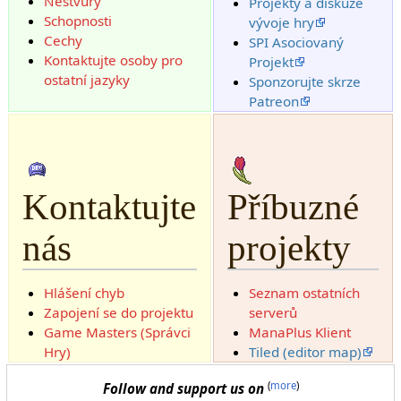
Nestvůry
Projekty a diskuze
Schopnosti
vývoje hry
Cechy
SPI Asociovaný
Kontaktujte osoby pro
Projekt
ostatní jazyky
Sponzorujte skrze
Patreon
Kontaktujte
Příbuzné
nás
projekty
Hlášení chyb
Seznam ostatních
Zapojení se do projektu
serverů
Game Masters (Správci
ManaPlus Klient
Hry)
Tiled (editor map)
(
more
)
Follow and support us on