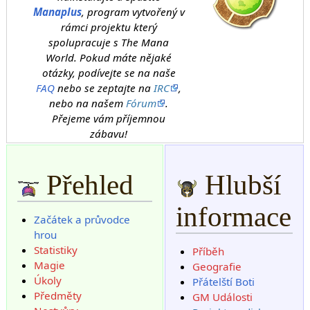
Manaplus
, program vytvořený v
rámci projektu který
spolupracuje s The Mana
World. Pokud máte nějaké
otázky, podívejte se na naše
FAQ
nebo se zeptajte na
IRC
,
nebo na našem
Fórum
.
Přejeme vám příjemnou
zábavu!
Přehled
Hlubší
informace
Začátek a průvodce
hrou
Statistiky
Příběh
Magie
Geografie
Úkoly
Přátelští Boti
Předměty
GM Události