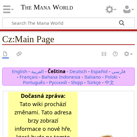
The Mana World
Cz
:
Main Page
English
-
العربية
-
Čeština
-
Deutsch
-
Español
-
فارسی
-
Français
-
Bahasa Indonesia
-
Italiano
-
Polski
-
Português
-
Русский
-
Shqip
-
Türkçe
-
中文
Dočasná zpráva:
Tato wiki prochází
změnami. Tato adresa
brzy zobrazí
informace o nové hře,