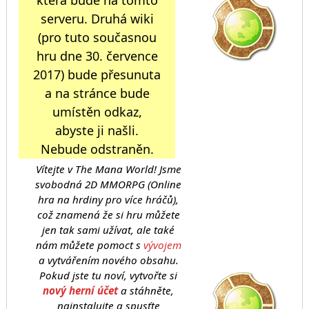
která bude na tomto
serveru. Druhá wiki
(pro tuto současnou
hru dne 30. července
2017) bude přesunuta
a na stránce bude
umístěn odkaz,
abyste ji našli.
Nebude odstraněn.
Vítejte v The Mana World! Jsme
svobodná 2D MMORPG (Online
hra na hrdiny pro více hráčů),
což znamená že si hru můžete
jen tak sami užívat, ale také
nám můžete pomoct s
vývojem
a vytvářením nového obsahu.
Pokud jste tu noví, vytvořte si
nový herní účet
a stáhněte,
nainstalujte a spusťte