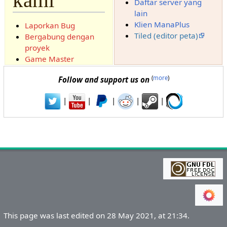
kami
Daftar server yang
lain
Klien ManaPlus
Laporkan Bug
Tiled (editor peta)
Bergabung dengan
proyek
Game Master
(
more
)
Follow and support us on
|
|
|
|
|
This page was last edited on 28 May 2021, at 21:34.