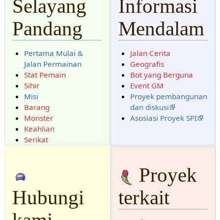
Selayang
Informasi
Pandang
Mendalam
Pertama Mulai &
Jalan Cerita
Jalan Permainan
Geografis
Stat Pemain
Bot yang Berguna
Sihir
Event GM
Misi
Proyek pembangunan
Barang
dan diskusi
Monster
Asosiasi Proyek SPI
Keahlian
Serikat
Proyek
Hubungi
terkait