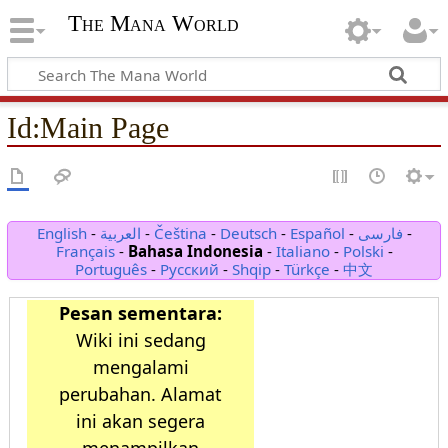
The Mana World
Id
:
Main Page
English
-
العربية
-
Čeština
-
Deutsch
-
Español
-
فارسی
-
Français
-
Bahasa Indonesia
-
Italiano
-
Polski
-
Português
-
Русский
-
Shqip
-
Türkçe
-
中文
Pesan sementara:
Wiki ini sedang
mengalami
perubahan. Alamat
ini akan segera