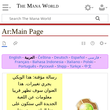
The Mana World
Ar
:
Main Page
-
فارسی
-
Español
-
Deutsch
-
Čeština
-
العربية
-
English
Français
-
Bahasa Indonesia
-
Italiano
-
Polski
-
Português
-
Русский
-
Shqip
-
Türkçe
-
中文
رسالة مؤقتة: هذا الويكي
يجري تغييرات. هذا
العنوان سوف تظهر قريبا
معلومات عن اللعبة
الجديدة التي ستكون على