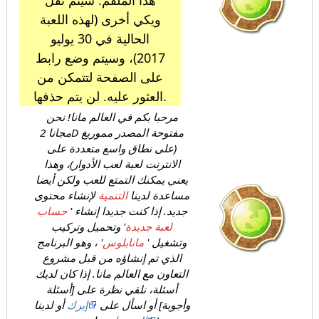
هذا الملقم. سيتم نقل
ويكي أخرى (لهذه اللعبة
الحالية في 30 يوليو
2017)، وسيتم وضع رابط
على الصفحة لتتمكن من
العثور عليه. لن يتم حذفها.
مرحبا بكم في العالم مانا! نحن
مجانا 2D مفتوحة المصدر مموربغ
(على نطاق واسع متعددة على
الانترنت لعبة لعب الأدوار)، وهذا
يعني يمكنك التمتع للعب ولكن أيضا
مساعدة لدينا
التنمية
لإنشاء محتوى
جديد. إذا كنت جديدا إنشاء
'
حساب
لعبة جديدة
'
وتحميل وتركيب
وتشغيل
'
مانابلوس
'
، وهو البرنامج
الذي تم إنشاؤه من قبل مشروع
التعاون مع العالم مانا. إذا كان لديك
أسئلة، نلقي نظرة على [أسئلة
وأجوبة] أو اسأل على
إيرك
أو لدينا